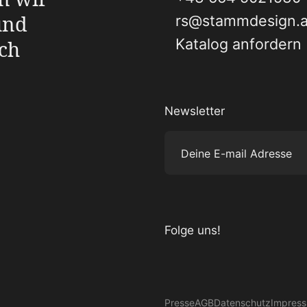
und
rs@stammdesign.a
Katalog anfordern
ch
Newsletter
Deine E-mail Adresse
Folge uns!
Besuche uns auf Instagram
Besuche uns auf Facebook
Besuche uns auf Pinterest
Besuche uns auf YouTube
Presse
AGB
Datenschutz
Impres