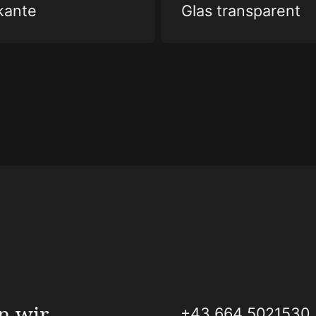
kante
Glas transparent
n wir
+43 664 5021530