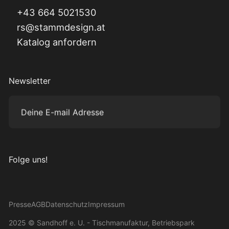
+43 664 5021530
rs@stammdesign.at
Katalog anfordern
Newsletter
Deine E-mail Adresse
Subm
Folge uns!
Besuche uns auf Instagram
Besuche uns auf Facebook
Besuche uns auf Pinterest
Besuche uns auf YouTube
Presse
AGB
Datenschutz
Impressum
2025 © Sandhoff e. U. - Tischmanufaktur, Betriebspark