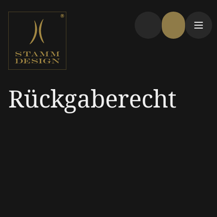
Rückgaberecht
Bei Stammdesign (Sandhoff e.U.) gewähren wi
unseren Kunden für alle unsere Produkte ein
zeitlich unbegrenztes Rückgaberecht
(lebenslange Rückgabemöglichkeit). Sie
können sowohl defekte als auch nicht defekte