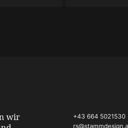
n wir
+43 664 5021530
und
rs@stammdesign.a