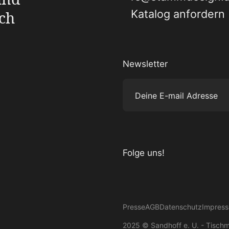
Katalog anfordern
ch
Newsletter
Deine E-mail Adresse
Folge uns!
Besuche uns auf Instagram
Besuche uns auf Facebook
Besuche uns auf Pinterest
Besuche uns auf YouTube
Presse
AGB
Datenschutz
Impres
2025 © Sandhoff e. U. - Tisch