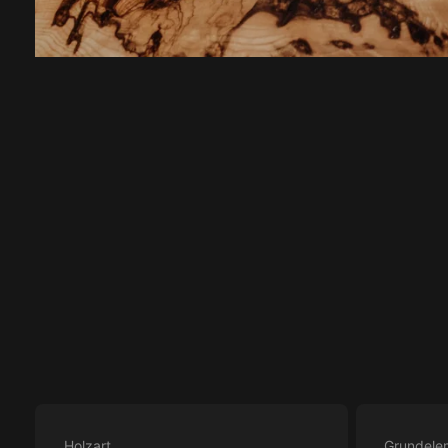
Holzart
Grundele