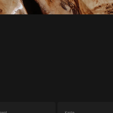
ment
Kante