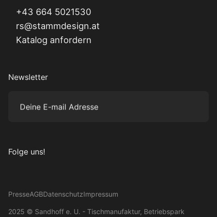
+43 664 5021530
rs@stammdesign.at
Katalog anfordern
Newsletter
Deine E-mail Adresse
Subm
Folge uns!
Besuche uns auf Instagram
Besuche uns auf Facebook
Besuche uns auf Pinterest
Besuche uns auf YouTube
Presse
AGB
Datenschutz
Impressum
2025 © Sandhoff e. U. - Tischmanufaktur, Betriebspark