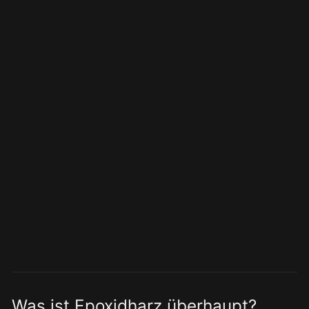
Epoxidharz Tische sind extrem robust,
unempfindlich gegenüber Hitze, Feuchtigkeit
und Chemikalien. Sie sehen nicht nur
spektakulär aus, sondern sind auch sehr
langlebig. Die Kombination mit echtem Holz
sorgt außerdem für ein natürliches,
gemütliches Ambiente. Kein Wunder, dass
diese Tische derzeit so beliebt sind.
Was ist Epoxidharz überhaupt?