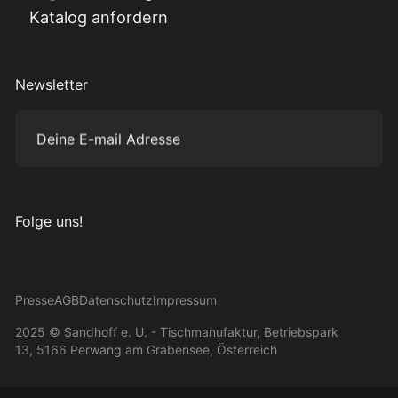
Katalog anfordern
Newsletter
Deine E-mail Adresse
Subm
Folge uns!
Besuche uns auf Instagram
Besuche uns auf Facebook
Besuche uns auf Pinterest
Besuche uns auf YouTube
Presse
AGB
Datenschutz
Impressum
2025 © Sandhoff e. U. - Tischmanufaktur, Betriebspark
13, 5166 Perwang am Grabensee, Österreich