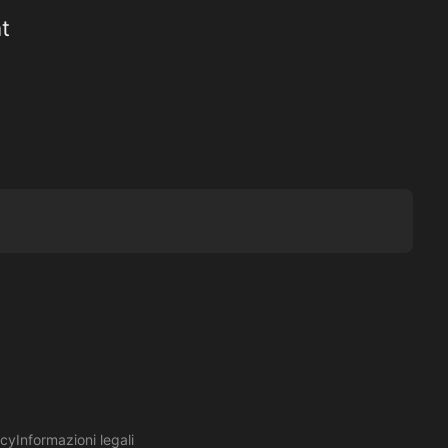
t
Submit
Tube
acy
Informazioni legali