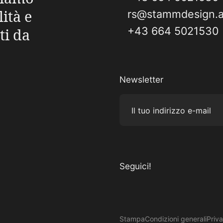
ità e
rs@stammdesign.a
+43 664 5021530
ti da
Newsletter
Il tuo indirizzo e-mail
Seguici!
Visita il nostro Instagram
Visita il nostro Facebook
Visita il nostro Pinterest
Visita il nostro canale You
Stampa
Condizioni generali
Priv