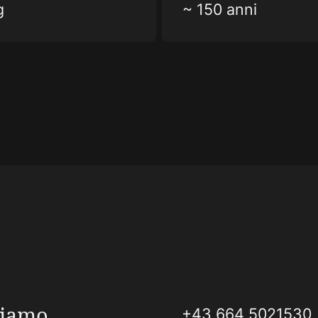
g
~ 150 anni
siamo
+43 664 5021530