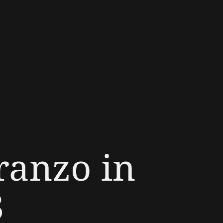
ranzo in
3