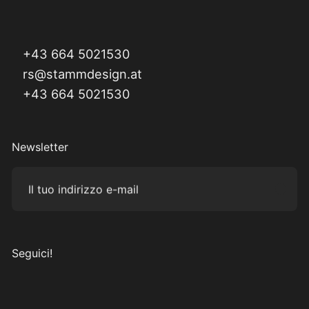
+43 664 5021530
rs@stammdesign.at
+43 664 5021530
Newsletter
Il tuo indirizzo e-mail
Subm
Seguici!
Visita il nostro Instagram
Visita il nostro Facebook
Visita il nostro Pinterest
Visita il nostro canale YouTube