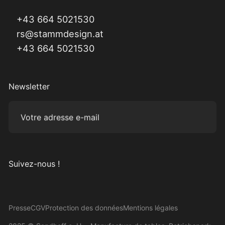
+43 664 5021530
rs@stammdesign.at
+43 664 5021530
Newsletter
Votre adresse e-mail
Subm
Suivez-nous !
Visitez-nous sur Instagram
Visitez-nous sur Facebook
Visitez-nous sur Pinterest
Visitez-nous sur YouTube
Presse
CGV
Protection des données
Mentions légales