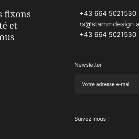
s fixons
+43 664 5021530
té et
rs@stammdesign.a
+43 664 5021530
vous
Newsletter
Votre adresse e-mail
Suivez-nous !
Visitez-nous sur Instagram
Visitez-nous sur Facebook
Visitez-nous sur Pinterest
Visitez-nous sur YouTube