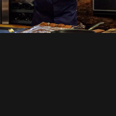
Tommy's Kitchen
Party con el chef
estrella Tommy
Eder
Evento gourmet de Stammdesign
Con una impresionante carrera como chef