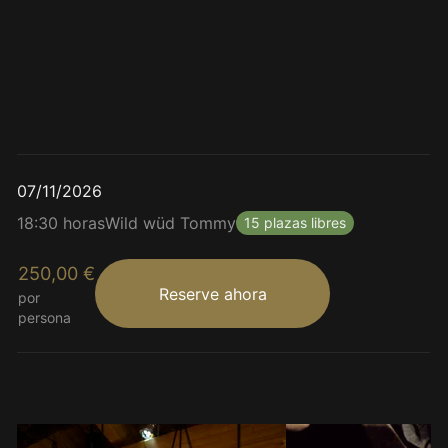
Los costos incluyen catering
07/11/2026
18:30 horas
Wild wüd Tommy
15 plazas libres
250,00 €
Reserve ahora
por
persona