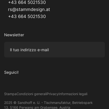
+43 664 5021530
rs@stammdesign.at
+43 664 5021530
Newsletter
Il tuo indirizzo e-mail
Subm
Seguici!
Visita il nostro Instagram
Visita il nostro Facebook
Visita il nostro Pinterest
Visita il nostro canale YouTube
Stampa
Condizioni generali
Privacy
Informazioni legali
2025 © Sandhoff e. U. - Tischmanufaktur, Betriebspark
13, 5166 Perwang am Grabensee, Austria