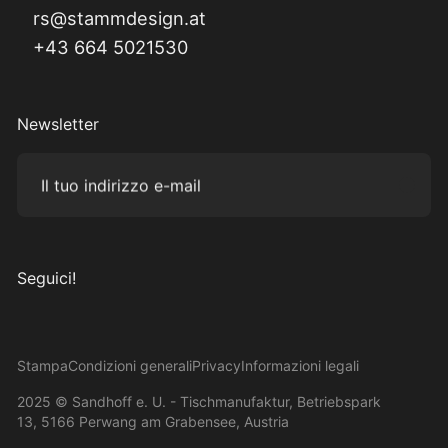
rs@stammdesign.at
+43 664 5021530
Newsletter
Il tuo indirizzo e-mail
Subm
Seguici!
Visita il nostro Instagram
Visita il nostro Facebook
Visita il nostro Pinterest
Visita il nostro canale YouTube
Stampa
Condizioni generali
Privacy
Informazioni legali
2025 © Sandhoff e. U. - Tischmanufaktur, Betriebspark
13, 5166 Perwang am Grabensee, Austria