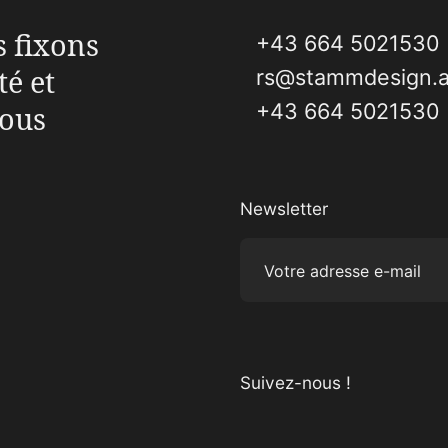
s fixons
+43 664 5021530
té et
rs@stammdesign.a
+43 664 5021530
vous
Newsletter
Votre adresse e-mail
Suivez-nous !
Visitez-nous sur Instagram
Visitez-nous sur Facebook
Visitez-nous sur Pinterest
Visitez-nous sur YouTube