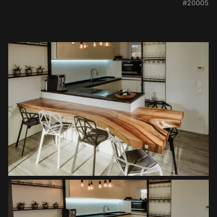
#20005