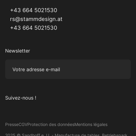
+43 664 5021530
rs@stammdesign.at
+43 664 5021530
Newsletter
Votre adresse e-mail
Subm
Suivez-nous !
Visitez-nous sur Instagram
Visitez-nous sur Facebook
Visitez-nous sur Pinterest
Visitez-nous sur YouTube
Presse
CGV
Protection des données
Mentions légales
2025 © Sandhoff e. U. - Manufacture de tables, Betriebspark