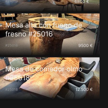
6800 €
#24019
Mesa alta con fuego de
fresno #25016
9500 €
#25016
Mesa de comedor olmo
#25018
12.500 €
#25018