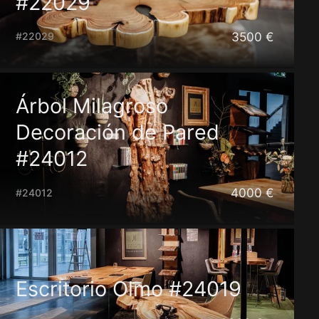
#22029
3500 €
#22029
Árbol Milagroso
Decoración de Pared
#24012
4000 €
#24012
Escritorio Olmo #24019