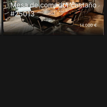
Mesa de comedor castaño
#25013
14.000 €
#25013