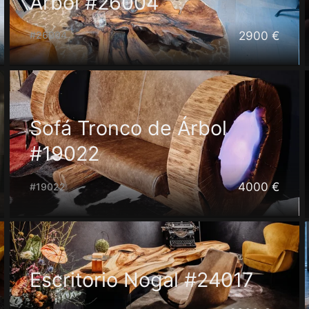
Árbol #26004
2900 €
#26004
Sofá Tronco de Árbol
#19022
4000 €
#19022
Escritorio Nogal #24017