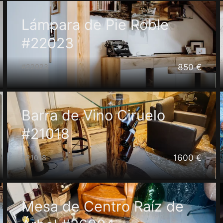
Lámpara de Pie Roble
#22023
850 €
#22023
Barra de Vino Ciruelo
#21018
1600 €
#21018
Mesa de Centro Raíz de