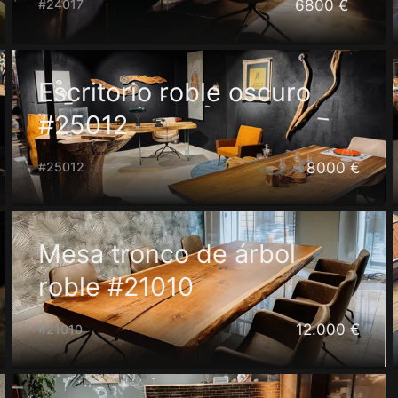
6800 €
#24017
Escritorio roble oscuro
#25012
8000 €
#25012
Mesa tronco de árbol
roble #21010
12.000 €
#21010