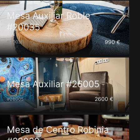
Mesa Auxiliar Roble
#20035
990 €
#20035
Mesa Auxiliar #26005
2600 €
#26005
Mesa de Centro Robinia