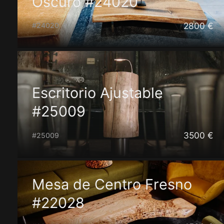
Oscuro #24020
2800 €
#24020
Escritorio Ajustable
#25009
3500 €
#25009
Mesa de Centro Fresno
#22028