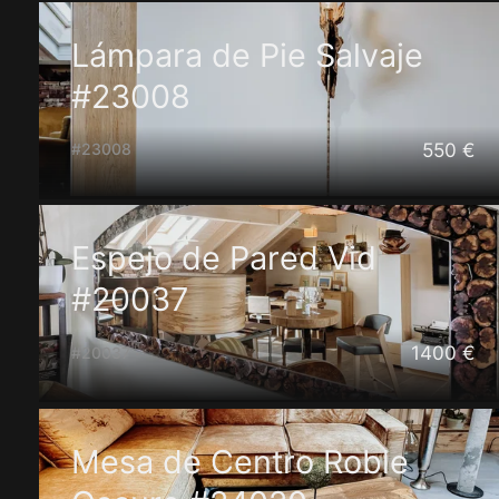
Lámpara de Pie Salvaje
#23008
550 €
#23008
Espejo de Pared Vid
#20037
1400 €
#20037
Mesa de Centro Roble