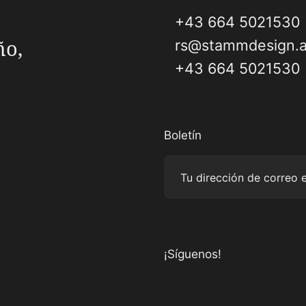
+43 664 5021530
ño,
rs@stammdesign.a
+43 664 5021530
Boletín
Tu dirección de correo 
¡Síguenos!
Visítanos en Instagram
Visítanos en Facebook
Visítanos en Pinterest
Visítanos en YouTube