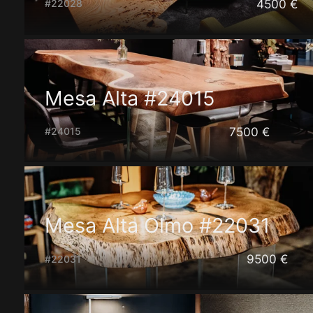
4500 €
#22028
Mesa Alta #24015
7500 €
#24015
Mesa Alta Olmo #22031
9500 €
#22031