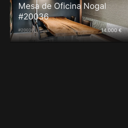
Mesa de Oficina Nogal
#20036
14.000 €
#20036