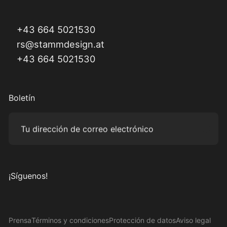
+43 664 5021530
rs@stammdesign.at
+43 664 5021530
Boletín
Tu dirección de correo electrónico
Subm
¡Síguenos!
Visítanos en Instagram
Visítanos en Facebook
Visítanos en Pinterest
Visítanos en YouTube
Prensa
Términos y condiciones
Protección de datos
Aviso legal