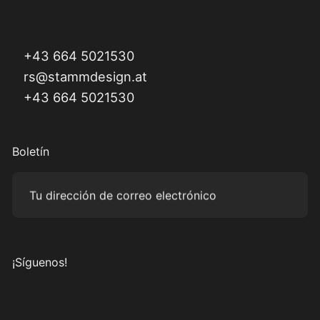
+43 664 5021530
rs@stammdesign.at
+43 664 5021530
Boletín
Tu dirección de correo electrónico
Subm
¡Síguenos!
Visítanos en Instagram
Visítanos en Facebook
Visítanos en Pinterest
Visítanos en YouTube