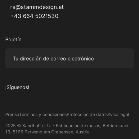
rs@stammdesign.at
+43 664 5021530
Boletín
Tu dirección de correo electrónico
Subm
¡Síguenos!
Visítanos en Instagram
Visítanos en Facebook
Visítanos en Pinterest
Visítanos en YouTube
Prensa
Términos y condiciones
Protección de datos
Aviso legal
2025 © Sandhoff e. U. - Fabricación de mesas, Betriebspark
13, 5166 Perwang am Grabensee, Austria