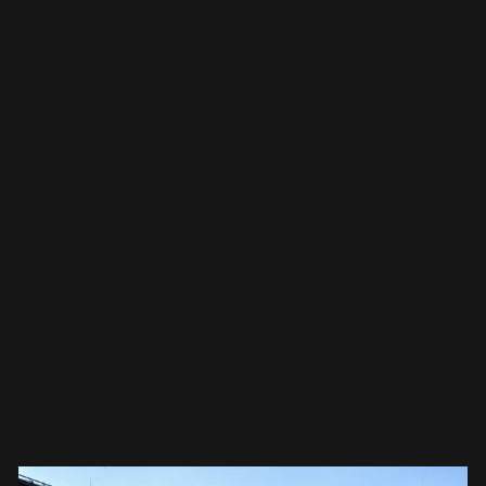
o para eventos. Así que comenzamos a hacer
bocetos y a planificar, siempre con la idea de
mantener el tronco lo más intacto posible.
Una vez que el diseño estuvo listo,
comenzamos el trabajo. Primero, cepillamos y
limpiamos el tronco. Luego, utilizamos una
motosierra para crear la superficie de trabajo,
una base plana y las cavidades para los
electrodomésticos. Afortunadamente, dado
que el tronco ya estaba en su mayoría hueco,
tuvimos que quitar mucho menos material de l
esperado.