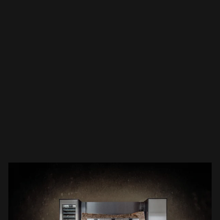
de la Cocina del Árbol junto con la empresa de
mobiliario Kirchmair. Ya hemos producido vario
muebles y objetos de madera únicos, pero est
proyecto fue realmente especial. Y, por
supuesto, un desafío, porque transformar un
tronco entero en una cocina completamente
funcional no es algo que hagamos todos los
días.