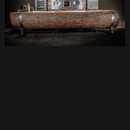
¿Pero cómo surgió todo esto? La historia
comenzó en la primavera de 2018, de manera
bastante aventurera, como suele suceder
cuando los árboles nos encuentran. Un
agricultor cerca de nuestro taller en Perwang
nos llamó porque tenía que talar una encina. U
hermoso árbol de borde con un gran diámetro 